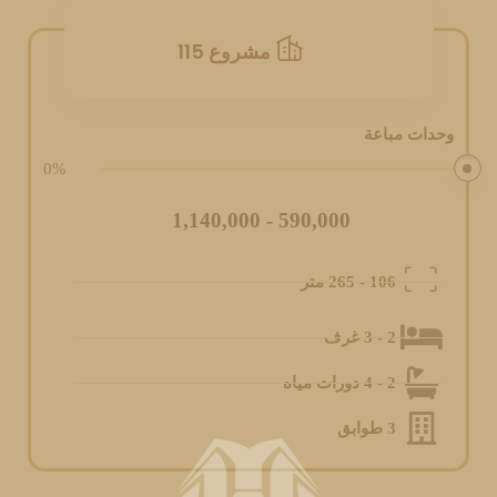
مشروع 115
وحدات مباعة
المزيد
0
%
590,000 - 1,140,000
106 - 265 متر
2 - 3 غرف
2 - 4 دورات مياه
3 طوابق