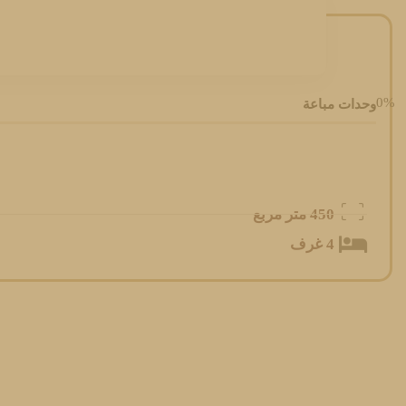
0
%
وحدات مباعة
450 متر مربع
4 غرف