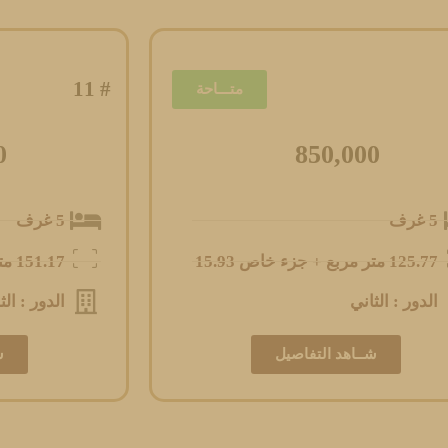
# 11
متـــاحة
0
850,000
5 غرف
5 غرف
125.77 متر مربع + جزء خاص 15.93
151.17 متر مربع + جزء خاص 15.93
الدور : الثاني
الدور : الث
شــاهد التفاصيل
ش