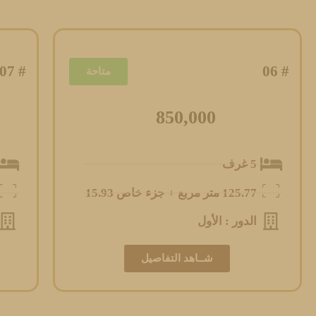
# 07
# 06
متاحة
850,000
5 غرف
125.77 متر مربع + جزء خاص 15.93
الدور : الأول
شــاهد التفاصيل