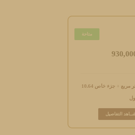
متاحة
930,00
ول
ــاهد التفاصيل