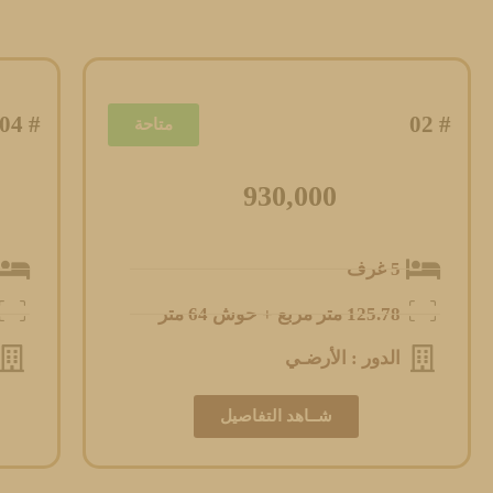
# 04
# 02
متاحة
930,000
5 غرف
125.78 متر مربع + حوش 64 متر
الدور : الأرضـي
شــاهد التفاصيل