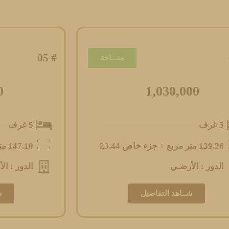
# 05
متـــاحة
0
1,030,000
5 غرف
5 غرف
139.26 متر مربع + جزء خاص 23.44
147.10 متر مربع + جزء خاص 10.64
الدور : الأرضـي
الدور : الأ
شــاهد التفاصيل
ش