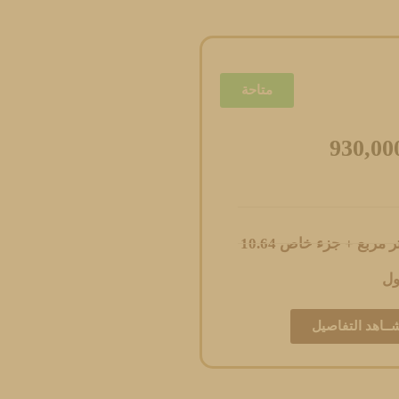
متاحة
930,00
ول
ــاهد التفاصيل