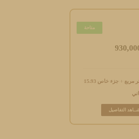
متاحة
930,00
اني
ــاهد التفاصيل