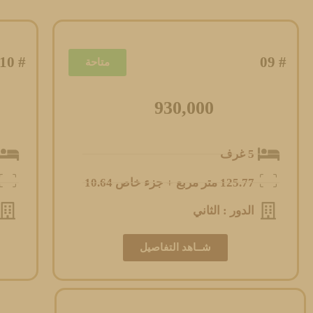
# 10
# 09
متاحة
930,000
5 غرف
125.77 متر مربع + جزء خاص 10.64
الدور : الثاني
شــاهد التفاصيل